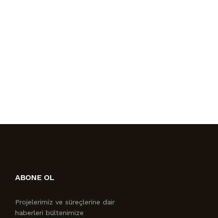
ABONE OL
Projelerimiz ve süreçlerine dair
haberleri bültenimize