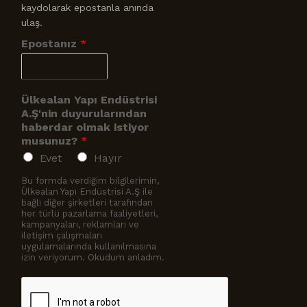
kaydolarak epostanla anında
ulaş.
Epostanız
*
Ülkealan Yapı Endüstrisi
A.Ş'nin duyurularından
haberdar olmak istiyor
musunuz?
*
Evet
Hayır
Bu formda verdiğim bilgilerimin,
Ülkealan Yapı Endüstrisi A.Ş ile
bağlı diğer şirketleri tarafından
her türlü pazarlama faaliyetleri,
kampanyaları, reklamları ve
iletişim çalışmaları
uygulamalarında kullanılmasına
izin veriyorum. Okudum anladım.