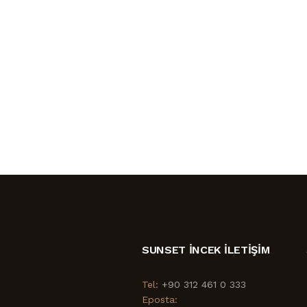
SUNSET İNCEK İLETIŞIM
Tel:
+90 312 461 0 333
Eposta: