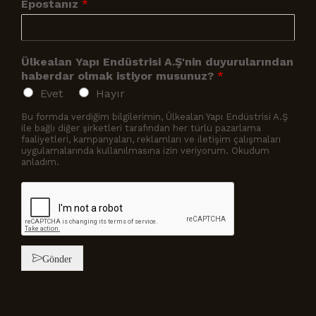
Epostanız
*
Ülkealan Yapı Endüstrisi A.Ş'nin duyurularından
haberdar olmak istiyor musunuz?
*
Evet
Hayır
Bu formda verdiğim bilgilerimin, Ülkealan Yapı Endüstrisi A.Ş
ile bağlı diğer şirketleri tarafından her türlü pazarlama
faaliyetleri, kampanyaları, reklamları ve iletişim çalışmaları
uygulamalarında kullanılmasına izin veriyorum. Okudum
anladım.
Gönder