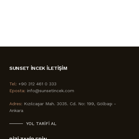
SUNSET İNCEK İLETIŞIM
Tel:
+90 312 461 0 333
Eposta:
info@sunsetincek.com
Adres:
Kızılcaşar Mah. 3035. Cd. No: 199, Gölbaşı -
Ankara
YOL TARIFI AL